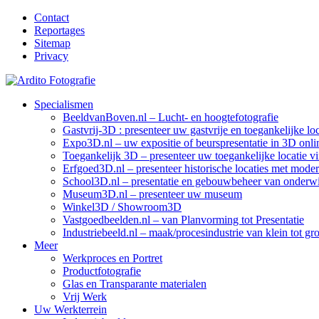
Contact
Reportages
Sitemap
Privacy
Specialismen
BeeldvanBoven.nl – Lucht- en hoogtefotografie
Gastvrij-3D : presenteer uw gastvrije en toegankelijke lo
Expo3D.nl – uw expositie of beurspresentatie in 3D onli
Toegankelijk 3D – presenteer uw toegankelijke locatie vir
Erfgoed3D.nl – presenteer historische locaties met mode
School3D.nl – presentatie en gebouwbeheer van onderwij
Museum3D.nl – presenteer uw museum
Winkel3D / Showroom3D
Vastgoedbeelden.nl – van Planvorming tot Presentatie
Industriebeeld.nl – maak/procesindustrie van klein tot gr
Meer
Werkproces en Portret
Productfotografie
Glas en Transparante materialen
Vrij Werk
Uw Werkterrein