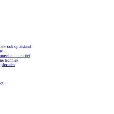
catie ook op afstand
ne
tueel en interactief
rne techniek
slocaties
oot