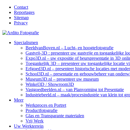
Contact
Reportages
Sitemap
Privacy
Specialismen
BeeldvanBoven.nl – Lucht- en hoogtefotografie
Gastvrij-3D : presenteer uw gastvrije en toegankelijke lo
Expo3D.nl – uw expositie of beurspresentatie in 3D onli
Toegankelijk 3D – presenteer uw toegankelijke locatie vir
Erfgoed3D.nl – presenteer historische locaties met mode
School3D.nl – presentatie en gebouwbeheer van onderwij
Museum3D.nl – presenteer uw museum
Winkel3D / Showroom3D
Vastgoedbeelden.nl – van Planvorming tot Presentatie
Industriebeeld.nl – maak/procesindustrie van klein tot gr
Meer
Werkproces en Portret
Productfotografie
Glas en Transparante materialen
Vrij Werk
Uw Werkterrein